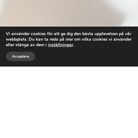
Vi använder cookies för att ge dig den bästa upplevelsen på vår
webbplats. Du kan ta reda på mer om vilka cookies vi använder
eller stänga av dem i
inställningar
.


Acceptera
RING
MEJLA
DIN REDOVISNINGSBYRÅ FÖR
Tillväxt
REDOVISNING LUND
Välkommen till RCC Advisory AB, din pålitliga